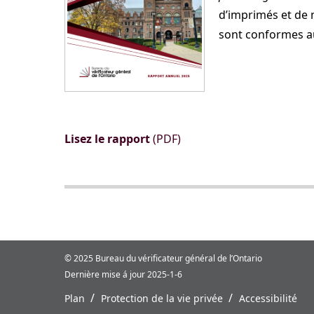
d’imprimés et de 
sont conformes au
Lisez le rapport
(PDF)
© 2025 Bureau du vérificateur général de l’Ontario
Dernière mise á jour 2025-1-6
/
/
Plan
Protection de la vie privée
Accessibilité