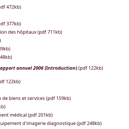
pdf 472kb)
(pdf 377kb)
ion des hôpitaux (pdf 711kb)
)
39kb)
548kb)
apport annuel 2006
(Introduction)
(pdf 122kb)
pdf 122kb)
de biens et services (pdf 159kb)
kb)
ment médical (pdf 201kb)
'équipement d'imagerie diagnostique (pdf 248kb)