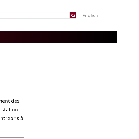
English
ment des
estation
ntrepris à